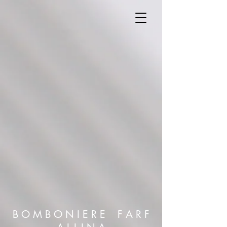
B O M B O N I E R E F A R F